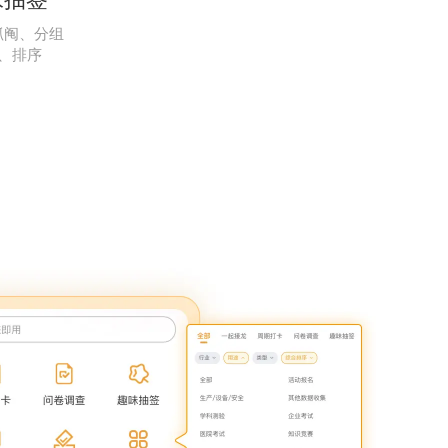
抓阄、分组
、排序